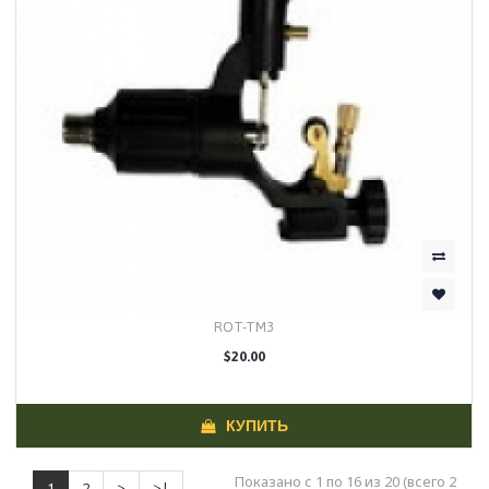
ROT-TM3
$20.00
КУПИТЬ
Показано с 1 по 16 из 20 (всего 2
1
2
>
>|