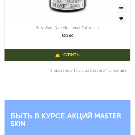
Grey Wash Dark Nocturnal Tattoo Ink
$21.00
КУПИТЬ
Показано с 1 по 5 из 5 (всего 1 страниц)
БЫТЬ В КУРСЕ АКЦИЙ MASTER
SKIN