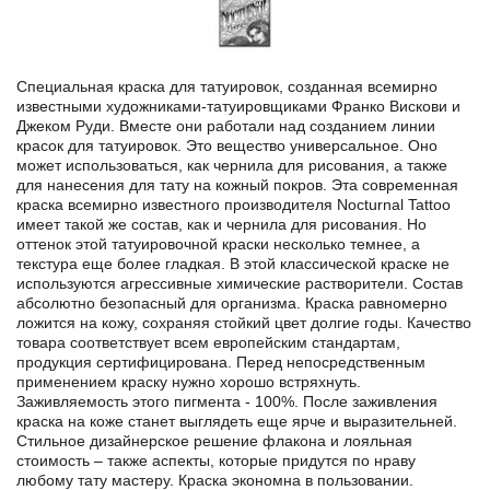
Специальная краска для татуировок, созданная всемирно
известными художниками-татуировщиками Франко Вискови и
Джеком Руди. Вместе они работали над созданием линии
красок для татуировок. Это вещество универсальное. Оно
может использоваться, как чернила для рисования, а также
для нанесения для тату на кожный покров. Эта современная
краска всемирно известного производителя Nocturnal Tattoo
имеет такой же состав, как и чернила для рисования. Но
оттенок этой татуировочной краски несколько темнее, а
текстура еще более гладкая. В этой классической краске не
используются агрессивные химические растворители. Состав
абсолютно безопасный для организма. Краска равномерно
ложится на кожу, сохраняя стойкий цвет долгие годы. Качество
товара соответствует всем европейским стандартам,
продукция сертифицирована. Перед непосредственным
применением краску нужно хорошо встряхнуть.
Заживляемость этого пигмента - 100%. После заживления
краска на коже станет выглядеть еще ярче и выразительней.
Стильное дизайнерское решение флакона и лояльная
стоимость – также аспекты, которые придутся по нраву
любому тату мастеру. Краска экономна в пользовании.