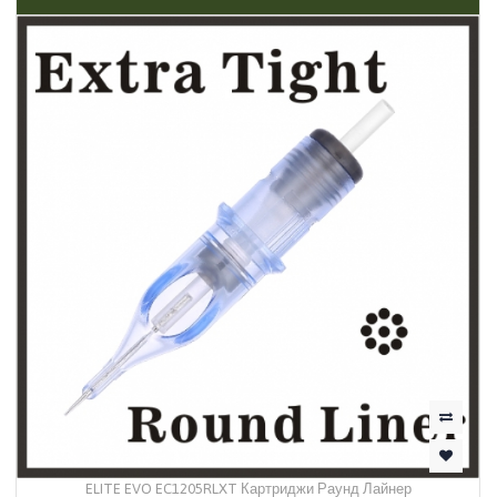
ELITE EVO EC1205RLXT Картриджи Раунд Лайнер