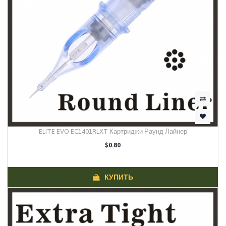
ELITE EVO EC1401RLXT Картриджи Раунд Лайнер
$0.80
КУПИТЬ