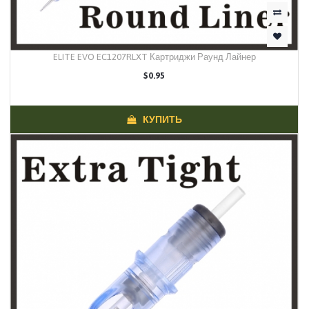
ELITE EVO EC1207RLXT Картриджи Раунд Лайнер
$0.95
КУПИТЬ