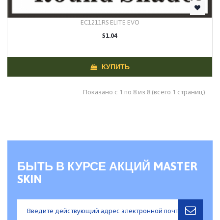
EC1211RS ELITE EVO
$1.04
КУПИТЬ
Показано с 1 по 8 из 8 (всего 1 страниц)
БЫТЬ В КУРСЕ АКЦИЙ MASTER
SKIN