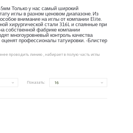
,35мм Только у нас самый широкий
 тату иглы в разном ценовом диапазоне. Из
особое внимание на иглы от компании Elite.
ной хирургической стали 316L и спаянные при
 на собственной фабрике компании
одят многоуровневый контроль качества
у оценят профессионалы татуировки. -Блистер
ннее проводить линию , набирает в полую часть иглы
Показать: