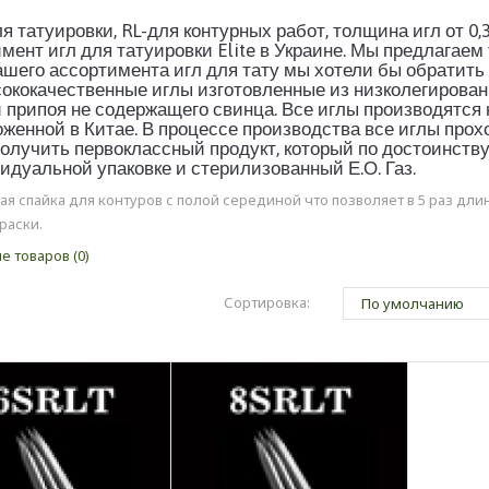
я татуировки, RL-для контурных работ, толщина игл от 0
мент игл для татуировки Elite в Украине. Мы предлагаем
ашего ассортимента игл для тату мы хотели бы обратить 
ококачественные иглы изготовленные из низколегирован
припоя не содержащего свинца. Все иглы производятся
женной в Китае. В процессе производства все иглы прох
олучить первоклассный продукт, который по достоинств
идуальной упаковке и стерилизованный Е.О. Газ.
ая спайка для контуров с полой серединой что позволяет в 5 раз дли
раски.
е товаров (0)
Сортировка: