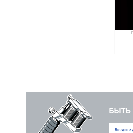
E
БЫТЬ 