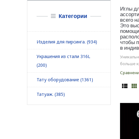
Иглы дл
ассорти
Категории
всего н
Это выс
помощи 
располо
Изделия для пирсинга. (934)
чтобы п
в индив
Украшения из стали 316L
Уникальн
больше к
(200)
Сравнени
Тату оборудование (1361)
Татуаж. (385)