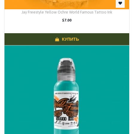
Jay Freestyle Yellow Ochre World Famous Tattoo Ink
$7.00
КУПИТЬ