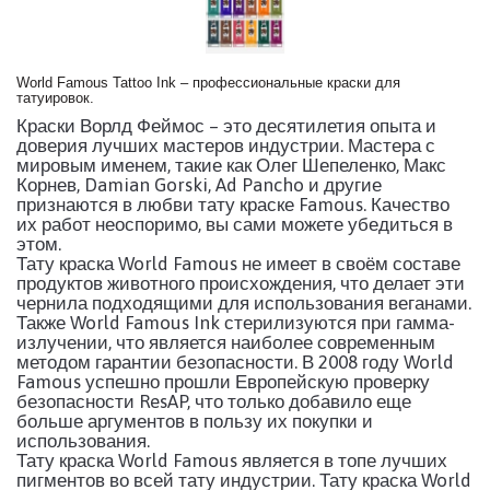
World Famous Tattoo Ink – профессиональные краски для
татуировок.
Краски Ворлд Феймос – это десятилетия опыта и
доверия лучших мастеров индустрии. Мастера с
мировым именем, такие как Олег Шепеленко, Макс
Корнев, Damian Gorski, Ad Pancho и другие
признаются в любви тату краске Famous. Качество
их работ неоспоримо, вы сами можете убедиться в
этом.
Тату краска World Famous не имеет в своём составе
продуктов животного происхождения, что делает эти
чернила подходящими для использования веганами.
Также World Famous Ink стерилизуются при гамма-
излучении, что является наиболее современным
методом гарантии безопасности. В 2008 году World
Famous успешно прошли Европейскую проверку
безопасности ResAP, что только добавило еще
больше аргументов в пользу их покупки и
использования.
Тату краска World Famous является в топе лучших
пигментов во всей тату индустрии. Тату краска World