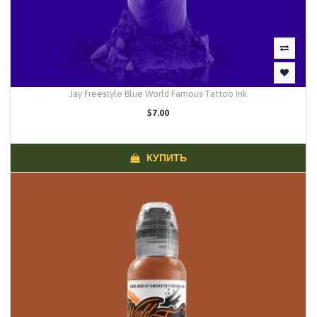
Jay Freestyle Blue World Famous Tattoo Ink
$7.00
КУПИТЬ