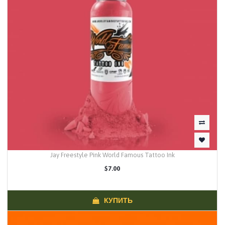
Jay Freestyle Pink World Famous Tattoo Ink
$7.00
КУПИТЬ